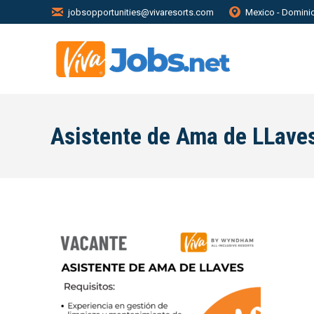
jobsopportunities@vivaresorts.com
Mexico - Domini
Asistente de Ama de LLave