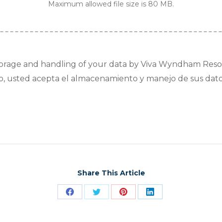
Maximum allowed file size is 80 MB.
torage and handling of your data by Viva Wyndham Resorts
lario, usted acepta el almacenamiento y manejo de sus da
Share This Article
Share
Share
Share
Share
on
on
on
on