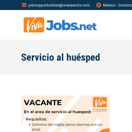
jobsopportunities@vivaresorts.com
Mexico - Domini
Servicio al huésped