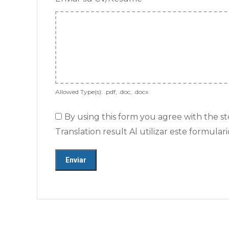
Allowed Type(s): .pdf, .doc, .docx
By using this form you agree with the s
Translation result Al utilizar este formu