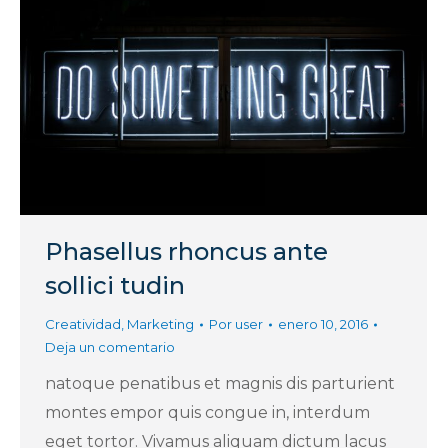
Phasellus rhoncus ante
sollici tudin
Creatividad
,
Marketing
Por
user
enero 10, 2016
Deja un comentario
natoque penatibus et magnis dis parturient
montes empor quis congue in, interdum
eget tortor. Vivamus aliquam dictum lacus